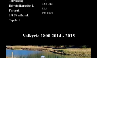
Tørrvekt kg
0,63 l/mil
Drivstoffkapasitet L
12,1
Forbruk
198 km/h
1/4 US mile, sek
Toppfart
Valkyrie
1800 2014 - 2015
Modell
GL 1800C
1832 cc, væskekjølt, boxer 6 sylinder
Motor type
118 hk @ 5500 rpm
Effekt
167 nm @ 4000 rpm
Dreiemoment
74mm x 71mm
Volum / slaglengde
9,8:1
Kompresjonsforhold
SOHC; to ventiler per sylinder
Ventiler