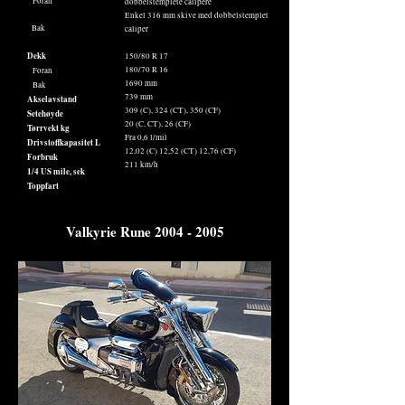
Foran
dobbelstemplete calipere
Enkel 316 mm skive med dobbelstemplet
Bak
caliper
Dekk
150/80 R 17
180/70 R 16
Foran
1690 mm
Bak
739 mm
Akselavstand
309 (C), 324 (CT), 350 (CF)
Setehøyde
20 (C, CT), 26 (CF)
Tørrvekt kg
Fra 0,6 l/mil
Drivstoffkapasitet L
12,02 (C) 12,52 (CT) 12,76 (CF)
Forbruk
211 km/h
1/4 US mile, sek
Toppfart
Valkyrie Rune
2004 - 2005