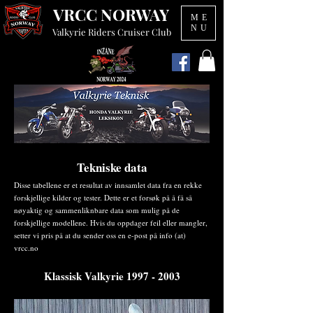
VRCC NORWAY
ME
NU
Valkyrie Riders Cruiser Club
Tekniske data
Disse tabellene er et resultat av innsamlet data fra en rekke
forskjellige kilder og tester. Dette er et forsøk på å få så
nøyaktig og sammenliknbare data som mulig på de
forskjellige modellene. Hvis du oppdager feil eller mangler,
setter vi pris på at du sender oss en e-post på info (at)
vrcc.no
Klassisk Valkyrie​
1997 - 2003