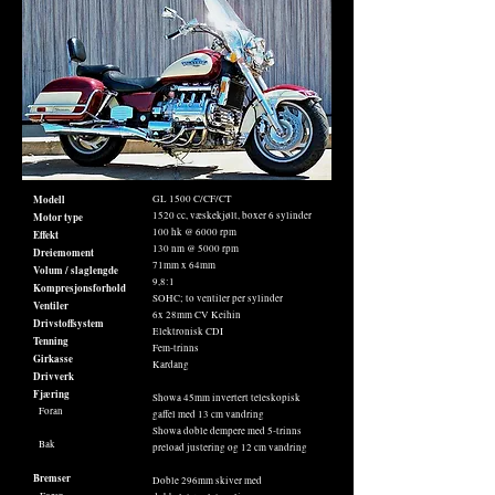
Modell
GL 1500 C/CF/CT
1520 cc, væskekjølt, boxer 6 sylinder
Motor type
100 hk @ 6000 rpm
Effekt
130 nm @ 5000 rpm
Dreiemoment
71mm x 64mm
Volum / slaglengde
9,8:1
Kompresjonsforhold
SOHC; to ventiler per sylinder
Ventiler
6x 28mm CV Keihin
Drivstoffsystem
Elektronisk CDI
Tenning
Fem-trinns
Girkasse
Kardang
Drivverk
Fjæring
Showa 45mm invertert teleskopisk
Foran
gaffel med 13 cm vandring
Showa doble dempere med 5-trinns
Bak
preload justering og 12 cm vandring
Bremser
Doble 296mm skiver med