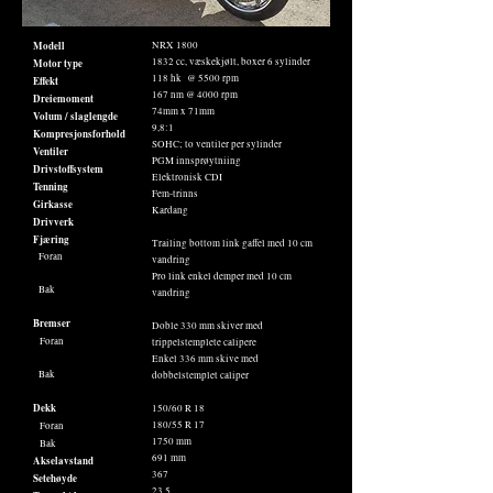
Modell
NRX 1800
1832 cc, væskekjølt, boxer 6 sylinder
Motor type
118 hk @ 5500 rpm
Effekt
167 nm @ 4000 rpm
Dreiemoment
74mm x 71mm
Volum / slaglengde
9,8:1
Kompresjonsforhold
SOHC; to ventiler per sylinder
Ventiler
PGM innsprøytniing
Drivstoffsystem
Elektronisk CDI
Tenning
Fem-trinns
Girkasse
Kardang
Drivverk
Fjæring
Trailing bottom link gaffel med 10 cm
Foran
vandring
Pro link enkel demper med 10 cm
Bak
vandring
Bremser
Doble 330 mm skiver med
Foran
trippelstemplete calipere
Enkel 336 mm skive med
Bak
dobbelstemplet caliper
Dekk
150/60 R 18
180/55 R 17
Foran
1750 mm
Bak
691 mm
Akselavstand
367
Setehøyde
23,5