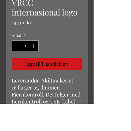
VRCC
internasjonal logo
Pris
449,00 kr
Antall
*
Legg til i handlekurv
Leverandør: Skiltmakeriet
16 farger og dimmer.
Fjernkontroll. Det følger med
fjernkontroll og USB-kabel
for konstant strømforsyning.
Kan også drives av 3xAA
batterier.