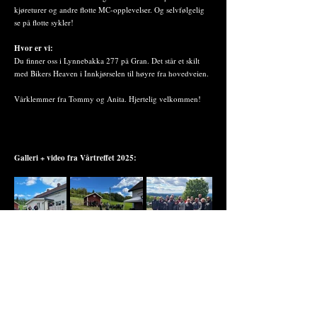
kjøreturer og andre flotte MC-opplevelser. Og selvfølgelig
se på flotte sykler!
Hvor er vi:
Du finner oss i Lynnebakka 277 på Gran. Det står et skilt
med Bikers Heaven i Innkjørselen til høyre fra hovedveien.
Vårklemmer fra Tommy og Anita. Hjertelig velkommen!
Galleri + video fra Vårtreffet 2025: