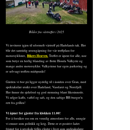
Bilder fra vårtreffet i 2025
Vi inviterer igjen til uformelt vårtreff på Hadelands tak. Her
blir det samtidig sesongåpning for vår treffplass for
motorsyklister,
Bikers Heaven.
Treffet er åpent for alle, noe
som betyr en herlig blanding av flotte Honda Valkyrie og
mange andre motorsykler. Valkyriene har egen parkering og
er selvsagt treffets midtpunkt!
Gården vi bor på ligger nydelig til i åssiden over Gran, med
spektakulær utsikt over Hadeland, Vassfaret og Norefjell.
Her finner du sjelefred og god stemning blant likesinnede.
Vi selger kaffe, vaffel og saft, og den saftige BH-burger'n
rett fra grillen!
Vi åpner for gjester fra klokken 11.00!
For å forsikre oss om en vennlig atmosfære for alle, unngår
vi emner som politikk og krig. Dette er et positivt ladet
fristed for å utveksle felles gleder i livet som spektakulære