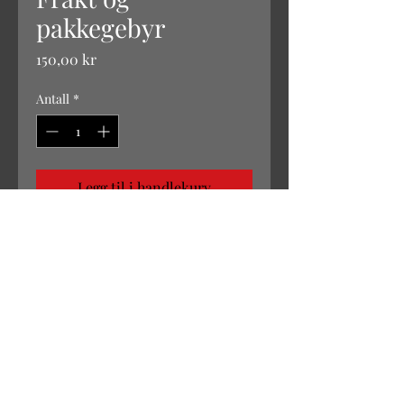
pakkegebyr
Pris
150,00 kr
Antall
*
Legg til i handlekurv
©
2024 - 2027
VRCC Norway
Lynnebakka 277, 2750 Gran. E-post:
info@vrcc.no
VRCC Norway har laget denne siden med det formål å samle informasjon om Honda Valkyrie og
gjøre det tilgjengelig for alle interesserte. Noe informasjon kan være feil eller unøyaktig.
Informasjonen er i stor grad hentet fra den gamle Valkyrienorway.com, og supplert med annen
info funnet på internett og egne erfaringer. Gjør oss gjerne oppmerksom på ting som bør endres.
Hvis du ser innhold som er ditt, og du ikke ønsker at det skal brukes på denne siden, send oss en