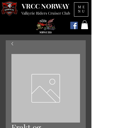
VRCC NORWAY
ME
NU
Valkyrie Riders Cruiser Club
Frakt og