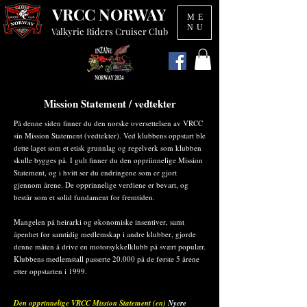
VRCC NORWAY
ME
NU
Valkyrie Riders Cruiser Club
Mission Statement / vedtekter
På denne siden finner du den norske oversettelsen av VRCC
sin Mission Statement (vedtekter). Ved klubbens oppstart ble
dette laget som et etisk grunnlag og regelverk som klubben
skulle bygges på. I gult finner du den oppriinnelige Mission
Statement, og i hvitt ser du endringene som er gjort
gjennom årene. De opprinnelige verdiene er bevart, og
består som et solid fundament for fremtiden.
Mangelen på heirarki og økonomiske insentiver, samt
åpenhet for samtidig medlemskap i andre klubber, gjorde
denne måten å drive en motorsykkelklubb på svært populær.
Klubbens medlemstall passerte 20.000 på de første 5 årene
etter oppstarten i 1999.
Den opprinnelige VRCC Mission Statement (en)
Nyere