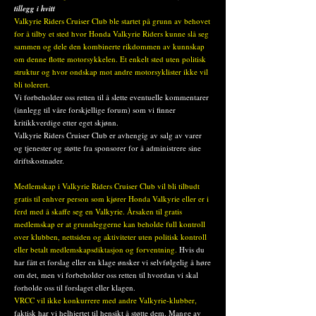
tillegg i hvitt
Valkyrie Riders Cruiser Club ble startet på grunn av behovet
for å tilby et sted hvor Honda Valkyrie Riders kunne slå seg
sammen og dele den kombinerte rikdommen av kunnskap
om denne flotte motorsykkelen. Et enkelt sted uten politisk
struktur og hvor ondskap mot andre motorsyklister ikke vil
bli tolerert.
Vi forbeholder oss retten til å slette eventuelle kommentarer
(innlegg til våre forskjellige forum) som vi finner
kritikkverdige etter eget skjønn.
Valkyrie Riders Cruiser Club er avhengig av salg av varer
og tjenester og støtte fra sponsorer for å administrere sine
driftskostnader.
Medlemskap i Valkyrie Riders Cruiser Club vil bli tilbudt
gratis til enhver person som kjører Honda Valkyrie eller er i
ferd med å skaffe seg en Valkyrie. Årsaken til gratis
medlemskap er at grunnleggerne kan beholde full kontroll
over klubben, nettsiden og aktiviteter uten politisk kontroll
eller betalt medlemskapsdiktasjon og forventning.
Hvis du
har fått et forslag eller en klage ønsker vi selvfølgelig å høre
om det, men vi forbeholder oss retten til hvordan vi skal
forholde oss til forslaget eller klagen.
VRCC vil ikke konkurrere med andre Valkyrie-klubber,
faktisk har vi helhjertet til hensikt å støtte dem. Mange av